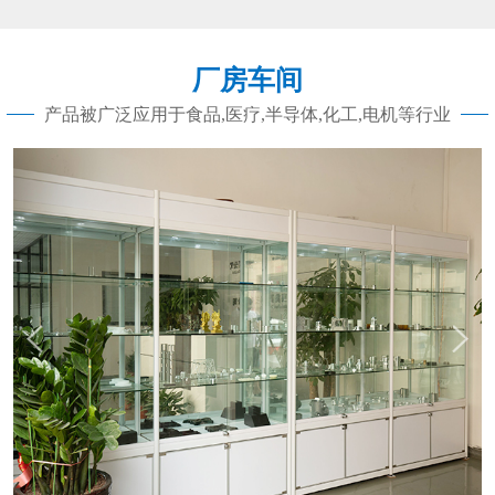
料方面选择的不好，这些都是导致失败的
原因之一。下面，由东莞CNC加工厂小编
讲一下原因：​1.材料方面原因选材不当是材
厂房车间
料方面导致失效的主要原因。Z常见的是东
莞cnc加工的设计人员仅根据材料的
产品被广泛应用于食品,医疗,半导体,化工,电机等行业