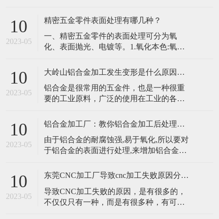
硫(S)、氧(0)、氮(N)、钛(Ti)、钒(V)等元
1、注重对机械数控软硬件系
素，这些元素虽含量很少，但对钢材性能
精密五金零件表面处理有哪几种？
10
的影响很大。碳是决定钢材性能的最重要
​一、精密五金零件的表面处理可分为氧
元素，它影响到钢材的强度、塑性、韧性
2023-05
化、表面抛光、电镀等。1.氧化本色:氧化
等机械力学性能。当钢中含碳量在0.8%以
表面。该工艺是客户要求部分产品表面光
下时
亮，产品长时间不容易氧化、发霉、发黑
大岭山铝合金加工发生变形是什么原因造成呢？
10
时采用的工艺。氧化后颜色和原料一样，
​铝合金是很常用的五金件，也是一种很重
但会更亮更好看。​2.表面抛光:一般装饰件
2023-05
要的工业原料，广泛的使用在工业的各个
常用表面抛光。通过对精密五金零件表面
领域当中。像我们家中的五金件大多也是
去毛刺，比如我们生产一辆精密金属车，
使用铝合金做成的。但是在进行大岭山铝
有
铝合金加工厂：教你铝合金加工后处理有哪些？
10
合金加工的时候，由于铝合金的硬度较
​由于铝合金的耐腐蚀强,易于氧化,所以要对
小，热膨胀系数大，因此在薄壁类的零件
2023-05
于铝合金的表面进行处理,来增加铝合金的
加工过程中，是很容易发生变形的情况
耐磨性和腐蚀性同时可以满足铝合金表面
的。​除了改善刀具性能以及预先采用时效
好看。接下来，铝合金加工厂小编带大家
处理消除材料
东莞CNC加工厂导致cnc加工失败原因分析？
10
了解一下铝合金加工后处理方法：​1、高光
​导致CNC加工失败的原因，是有很多的，
切削：用精/密雕刻机在铝合金表面切削一
2023-05
不仅仅只有一种，而是有很多种，有可能
些零件，使这些切削面呈现亮区。这种处
是因为加工的过程中操作失误，或者是材
理工艺一般用在手机和高端电视上，尤