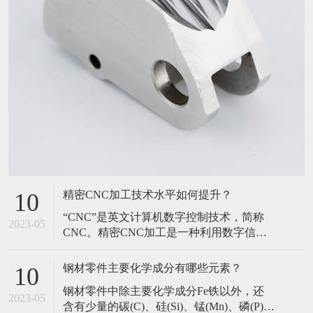
精密CNC加工技术水平如何提升？
10
​“CNC”是英文计算机数字控制技术，简称
2023-05
CNC。精密CNC加工是一种利用数字信息
来控制机床运动和加工的方法，利用数控
技术来控制机床的加工，或装有数控系统
钢材零件主要化学成分有哪些元素？
10
的机床称为数控(CNC)机床。那么要如何提
​钢材零件中除主要化学成分Fe铁以外，还
升精密CNC加工的技术水平呢?接下来，小
2023-05
含有少量的碳(C)、硅(Si)、锰(Mn)、磷(P)、
编就针对这个问题来为大家详细介绍下。​