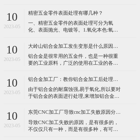
硫(S)、氧(0)、氮(N)、钛(Ti)、钒(V)等元
1、注重对机械数控软硬件系
素，这些元素虽含量很少，但对钢材性能
精密五金零件表面处理有哪几种？
10
的影响很大。碳是决定钢材性能的最重要
​一、精密五金零件的表面处理可分为氧
元素，它影响到钢材的强度、塑性、韧性
2023-05
化、表面抛光、电镀等。1.氧化本色:氧化
等机械力学性能。当钢中含碳量在0.8%以
表面。该工艺是客户要求部分产品表面光
下时
亮，产品长时间不容易氧化、发霉、发黑
大岭山铝合金加工发生变形是什么原因造成呢？
10
时采用的工艺。氧化后颜色和原料一样，
​铝合金是很常用的五金件，也是一种很重
但会更亮更好看。​2.表面抛光:一般装饰件
2023-05
要的工业原料，广泛的使用在工业的各个
常用表面抛光。通过对精密五金零件表面
领域当中。像我们家中的五金件大多也是
去毛刺，比如我们生产一辆精密金属车，
使用铝合金做成的。但是在进行大岭山铝
有
铝合金加工厂：教你铝合金加工后处理有哪些？
10
合金加工的时候，由于铝合金的硬度较
​由于铝合金的耐腐蚀强,易于氧化,所以要对
小，热膨胀系数大，因此在薄壁类的零件
2023-05
于铝合金的表面进行处理,来增加铝合金的
加工过程中，是很容易发生变形的情况
耐磨性和腐蚀性同时可以满足铝合金表面
的。​除了改善刀具性能以及预先采用时效
好看。接下来，铝合金加工厂小编带大家
处理消除材料
东莞CNC加工厂导致cnc加工失败原因分析？
10
了解一下铝合金加工后处理方法：​1、高光
​导致CNC加工失败的原因，是有很多的，
切削：用精/密雕刻机在铝合金表面切削一
2023-05
不仅仅只有一种，而是有很多种，有可能
些零件，使这些切削面呈现亮区。这种处
是因为加工的过程中操作失误，或者是材
理工艺一般用在手机和高端电视上，尤