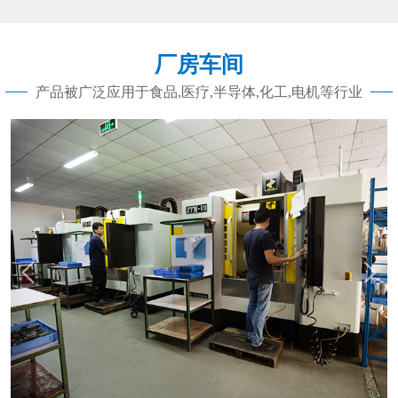
料方面选择的不好，这些都是导致失败的
原因之一。下面，由东莞CNC加工厂小编
讲一下原因：​1.材料方面原因选材不当是材
厂房车间
料方面导致失效的主要原因。Z常见的是东
莞cnc加工的设计人员仅根据材料的
产品被广泛应用于食品,医疗,半导体,化工,电机等行业