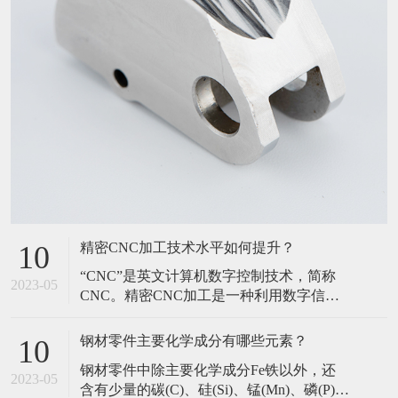
精密CNC加工技术水平如何提升？
10
​“CNC”是英文计算机数字控制技术，简称
2023-05
CNC。精密CNC加工是一种利用数字信息
来控制机床运动和加工的方法，利用数控
技术来控制机床的加工，或装有数控系统
钢材零件主要化学成分有哪些元素？
10
的机床称为数控(CNC)机床。那么要如何提
​钢材零件中除主要化学成分Fe铁以外，还
升精密CNC加工的技术水平呢?接下来，小
2023-05
含有少量的碳(C)、硅(Si)、锰(Mn)、磷(P)、
编就针对这个问题来为大家详细介绍下。​